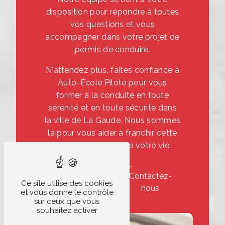
disposition pour répondre à toutes
vos questions et vous
accompagner dans votre projet de
permis de conduire.
N'attendez plus, faites confiance à
Auto-École Pilote pour vous
former à la conduite en toute
sérénité et en toute sécurité dans
la ville de La Gaude. Nous sommes
là pour vous aider à franchir cette
étape importante de votre vie.
En savoir
Contactez-
Ce site utilise des cookies
plus
nous
et vous donne le contrôle
sur ceux que vous
souhaitez activer