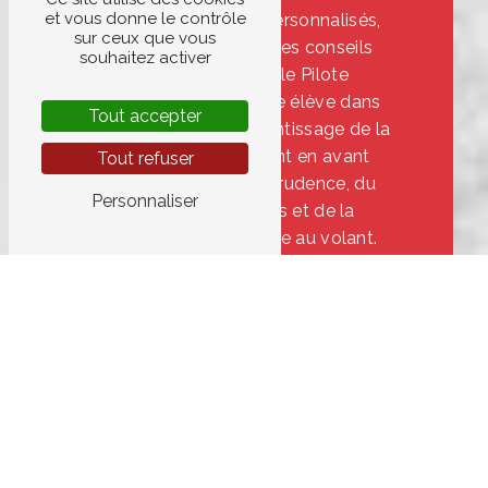
et vous donne le contrôle
Grâce à des cours personnalisés,
sur ceux que vous
un suivi attentif et des conseils
souhaitez activer
avisés, Auto-École Pilote
accompagne chaque élève dans
Tout accepter
son parcours d'apprentissage de la
conduite, en mettant en avant
Tout refuser
l'importance de la prudence, du
Personnaliser
respect des règles et de la
vigilance permanente au volant.
En conclusion, la sécurité routière à
Cagnes-sur-Mer est un enjeu
crucial pour garantir la protection
de tous les usagers de la route.
Auto-École Pilote, par son
professionnalisme, son
engagement et sa pédagogie,
contribue activement à la