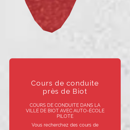
Cours de conduite
près de Biot
COURS DE CONDUITE DANS LA
VILLE DE BIOT AVEC AUTO-ÉCOLE
PILOTE
Vous recherchez des cours de