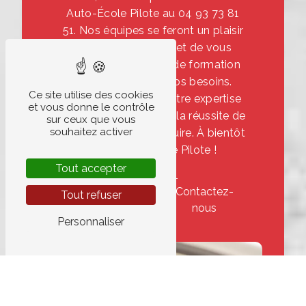
Auto-École Pilote au 04 93 73 81
51. Nos équipes se feront un plaisir
de vous renseigner et de vous
proposer la formule de formation
la plus adaptée à vos besoins.
Ce site utilise des cookies
Faites confiance à notre expertise
et vous donne le contrôle
pour vous guider vers la réussite de
sur ceux que vous
souhaitez activer
votre permis de conduire. À bientôt
chez Auto-École Pilote !
Tout accepter
En savoir
Contactez-
Tout refuser
plus
nous
Personnaliser